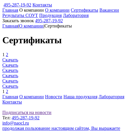
495-287-19-92
Контакты
Главная
О компании
О компании
Сертификаты
Вакансии
Результаты СОУТ
Продукция
Лаборатория
Заказать звонок
495-287-19-92
Главная
|
О компании
|
Сертификаты
Сертификаты
1
2
Скачать
Скачать
Скачать
Скачать
Скачать
Скачать
1
2
Главная
О компании
Новости
Наша продукция
Лаборатория
Контакты
Подписаться на новости
Тел:
495-287-19-92
info@naocl.ru
продолжая пользование настоящим сайтом, Вы выражаете