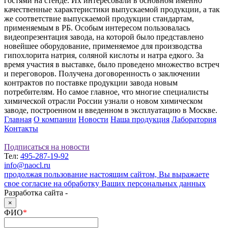
гостями на стенде. Их интересовали в основном именно
качественные характеристики выпускаемой продукции, а так
же соответствие выпускаемой продукции стандартам,
применяемым в РБ. Особым интересом пользовалась
видеопрезентация завода, на которой было представлено
новейшее оборудование, применяемое для производства
гипохлорита натрия, соляной кислоты и натра едкого. За
время участия в выставке, было проведено множество встреч
и переговоров. Получена договоренность о заключении
контрактов по поставке продукции завода новым
потребителям. Но самое главное, что многие специалисты
химической отрасли России узнали о новом химическом
заводе, построенном и введенном в эксплуатацию в Москве.
Главная
О компании
Новости
Наша продукция
Лаборатория
Контакты
Подписаться на новости
Тел:
495-287-19-92
info@naocl.ru
продолжая пользование настоящим сайтом, Вы выражаете
свое согласие на обработку Ваших персональных данных
Разработка сайта -
×
ФИО
*